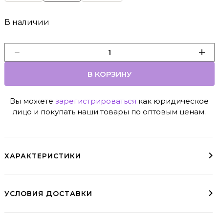
В наличии
В КОРЗИНУ
Вы можете
зарегистрироваться
как юридическое
лицо и покупать наши товары по оптовым ценам.
ХАРАКТЕРИСТИКИ
УСЛОВИЯ ДОСТАВКИ
Доставка курьером
До пункта выдачи
Варианты доставки
Условия доставки в регионы доступны при оформлении заказа
заказы свыше 10000₽ - бесплатно (МСК и СПб)
пвз необходимо выбрать при оформлении заказа
Курьер, СДЭК, ЯндексДоставка, Почта Росии