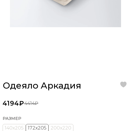
Одеяло Аркадия
4194₽
4414₽
РАЗМЕР
140х205
172х205
200х220