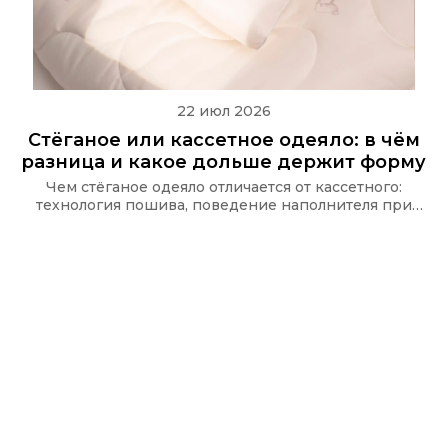
22 июл 2026
Стёганое или кассетное одеяло: в чём
разница и какое дольше держит форму
Чем стёганое одеяло отличается от кассетного:
технология пошива, поведение наполнителя при
стирке и какую стёжку используют в одеялах Ecotex
и CASAROSA, чтобы наполнитель не сбивался.