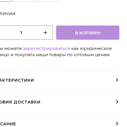
аличии
В КОРЗИНУ
ы можете
зарегистрироваться
как юридическое
лицо и покупать наши товары по оптовым ценам.
АКТЕРИСТИКИ
ОВИЯ ДОСТАВКИ
а курьером
 выдачи
 доставки
Условия доставки в регионы доступны при оформлении заказа
заказы свыше 10000₽ - бесплатно (МСК и СПб)
пвз необходимо выбрать при оформлении заказа
Курьер, СДЭК, ЯндексДоставка, Почта Росии
САНИЕ