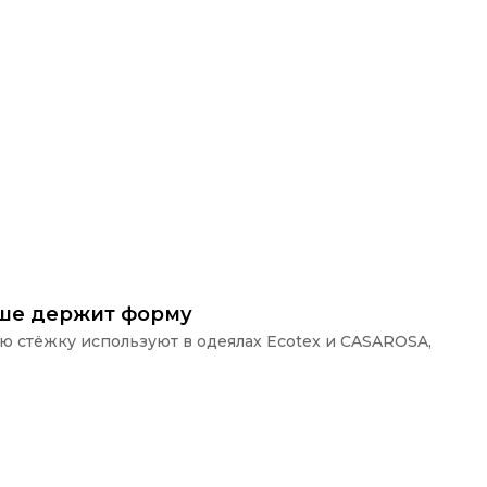
ьше держит форму
ую стёжку используют в одеялах Ecotex и CASAROSA,
П