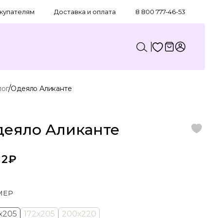
купателям
Доставка и оплата
8 800 777-46-53
/
лог
Одеяло Аликанте
деяло Аликанте
12₽
МЕР
х205
172х205
200х220