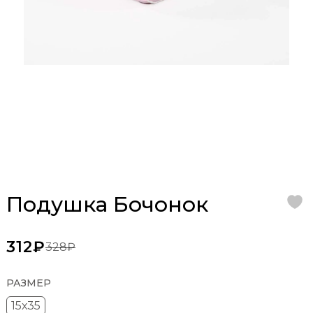
Подушка Бочонок
312₽
328₽
РАЗМЕР
15х35