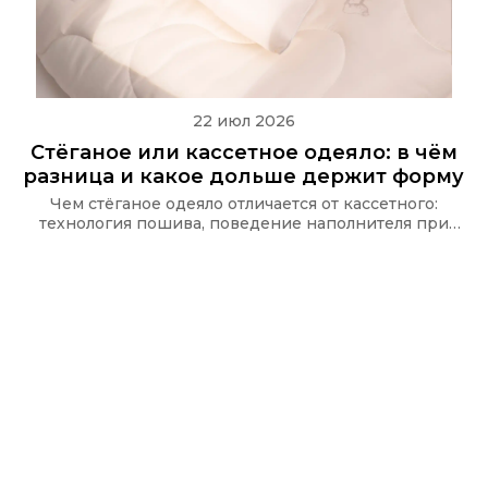
22 июл 2026
Стёганое или кассетное одеяло: в чём
разница и какое дольше держит форму
Чем стёганое одеяло отличается от кассетного:
технология пошива, поведение наполнителя при
стирке и какую стёжку используют в одеялах Ecotex
и CASAROSA, чтобы наполнитель не сбивался.