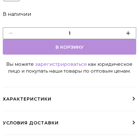
В наличии
В КОРЗИНУ
Вы можете
зарегистрироваться
как юридическое
лицо и покупать наши товары по оптовым ценам.
ХАРАКТЕРИСТИКИ
Наполнитель: волокно силиконизированное Fiber (100% п/э)
Степень упругости:
УСЛОВИЯ ДОСТАВКИ
Доставка курьером
До пункта выдачи
Варианты доставки
Условия доставки в регионы доступны при оформлении заказа
заказы свыше 10000₽ - бесплатно (МСК и СПб)
пвз необходимо выбрать при оформлении заказа
Курьер, СДЭК, ЯндексДоставка, Почта Росии