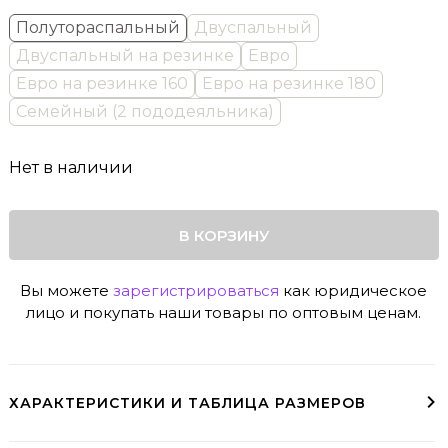
Полутораспальный
Двуспальный
Двуспальный на резинке
Евро
Евро на резинке 160
Евро на резинке 180
Семейный (2 пододеяльника)
Нет в наличии
В КОРЗИНУ
Вы можете
зарегистрироваться
как юридическое
лицо и покупать наши товары по оптовым ценам.
ХАРАКТЕРИСТИКИ И ТАБЛИЦА РАЗМЕРОВ
Двусторонний пододеяльник на молнии