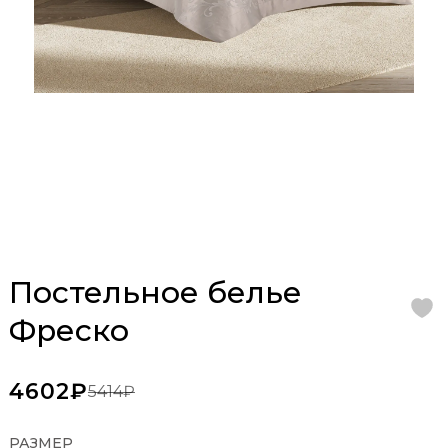
Постельное белье
Фреско
4602₽
5414₽
РАЗМЕР