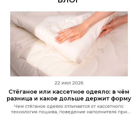
22 июл 2026
Стёганое или кассетное одеяло: в чём
разница и какое дольше держит форму
Чем стёганое одеяло отличается от кассетного:
технология пошива, поведение наполнителя при
стирке и какую стёжку используют в одеялах Ecotex
и CASAROSA, чтобы наполнитель не сбивался.