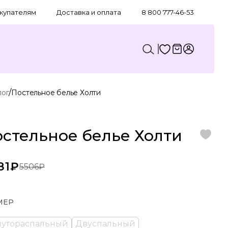
купателям
Доставка и оплата
8 800 777-46-53
/
лог
Постельное белье Холти
стельное белье Холти
81₽
5506₽
МЕР
лутораспальный
Двуспальный