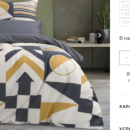
Дву
Евр
Сем
В н
В
ХАР
УСЛ