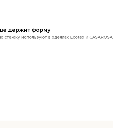
ьше держит форму
ую стёжку используют в одеялах Ecotex и CASAROSA,
П