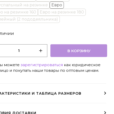
спальный на резинке
Евро
о на резинке 160
Евро на резинке 180
ейный (2 пододеяльника)
аличии
В КОРЗИНУ
ы можете
зарегистрироваться
как юридическое
лицо и покупать наши товары по оптовым ценам.
АКТЕРИСТИКИ И ТАБЛИЦА РАЗМЕРОВ
Двусторонний пододеяльник на молнии
ОВИЯ ДОСТАВКИ