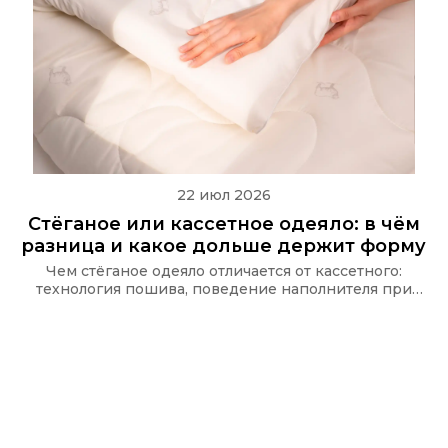
22 июл 2026
Стёганое или кассетное одеяло: в чём
разница и какое дольше держит форму
Чем стёганое одеяло отличается от кассетного:
технология пошива, поведение наполнителя при
стирке и какую стёжку используют в одеялах Ecotex
и CASAROSA, чтобы наполнитель не сбивался.