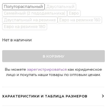
Полутораспальный
Двуспальный
Семейный (2 пододеяльника)
Евро
Двуспальный на резинке
Евро на резинке 160
Евро на резинке 180
Нет в наличии
В КОРЗИНУ
Вы можете
зарегистрироваться
как юридическое
лицо и покупать наши товары по оптовым ценам.
ХАРАКТЕРИСТИКИ И ТАБЛИЦА РАЗМЕРОВ
Двусторонний пододеяльник на молнии