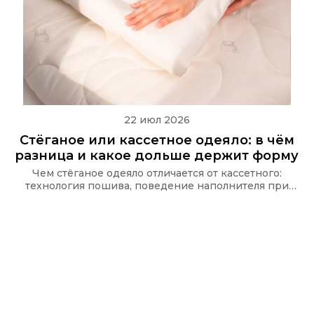
22 июл 2026
Стёганое или кассетное одеяло: в чём
разница и какое дольше держит форму
Чем стёганое одеяло отличается от кассетного:
технология пошива, поведение наполнителя при
стирке и какую стёжку используют в одеялах Ecotex
и CASAROSA, чтобы наполнитель не сбивался.