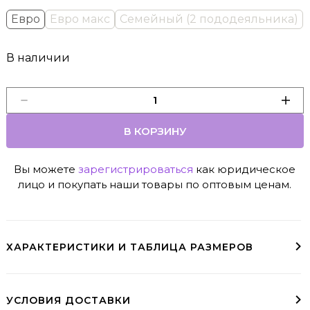
Евро
Евро макс
Семейный (2 пододеяльника)
В наличии
В КОРЗИНУ
Вы можете
зарегистрироваться
как юридическое
лицо и покупать наши товары по оптовым ценам.
ХАРАКТЕРИСТИКИ И ТАБЛИЦА РАЗМЕРОВ
Наволочки с декоративным бордюром 5 см и глубоким клапаном
Двусторонний пододеяльник на молнии
УСЛОВИЯ ДОСТАВКИ
Доставка курьером
До пункта выдачи
Варианты доставки
Условия доставки в регионы доступны при оформлении заказа
заказы свыше 10000₽ - бесплатно (МСК и СПб)
пвз необходимо выбрать при оформлении заказа
Курьер, СДЭК, ЯндексДоставка, Почта Росии