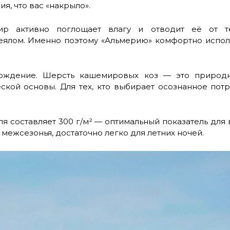
я, что вас «накрыло».
ир активно поглощает влагу и отводит её от те
еялом. Именно поэтому «Альмерию» комфортно исполь
хождение. Шерсть кашемировых коз — это природн
ской основы. Для тех, кто выбирает осознанное пот
я составляет 300 г/м² — оптимальный показатель для
 межсезонья, достаточно легко для летних ночей.