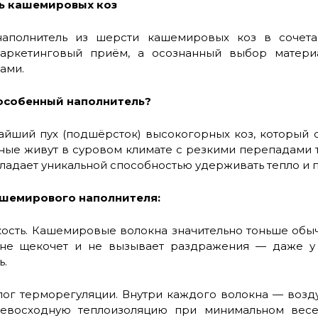
ь кашемировых коз
аполнитель из шерсти кашемировых коз в сочет
маркетинговый приём, а осознанный выбор матер
ами.
особенный наполнитель?
айший пух (подшёрсток) высокогорных коз, который 
ные живут в суровом климате с резкими перепадами 
ладает уникальной способностью удерживать тепло и п
ашемирового наполнителя:
ость. Кашемировые волокна значительно тоньше обы
 не щекочет и не вызывает раздражения — даже у т
ь.
лог терморегуляции. Внутри каждого волокна — возд
евосходную теплоизоляцию при минимальном весе