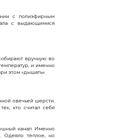
ании с полиэфирным
иала с выдающимися
собирают вручную во
температур, и именно
ри этом «дышать».
чной овечьей шерсти.
ех, кто считал себя
ушный канал. Именно
. Одеяло тёплое, но