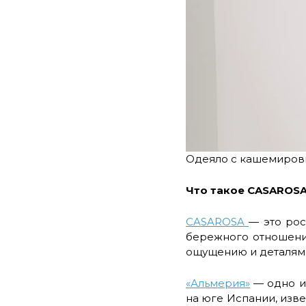
Одеяло с кашемиро
Что такое CASAROS
CASAROSA
— это рос
бережного отношения
ощущению и деталям,
«Альмерия»
— одно из
на юге Испании, изв