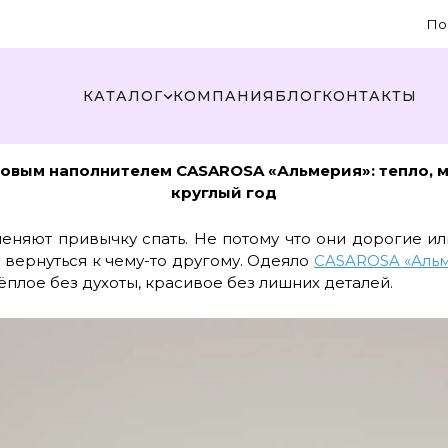
По
КАТАЛОГ
КОМПАНИЯ
БЛОГ
КОНТАКТЫ
овым наполнителем CASAROSA «Альмерия»: тепло, м
круглый год
меняют привычку спать. Не потому что они дорогие и
 вернуться к чему-то другому. Одеяло
CASAROSA «Аль
тёплое без духоты, красивое без лишних деталей.