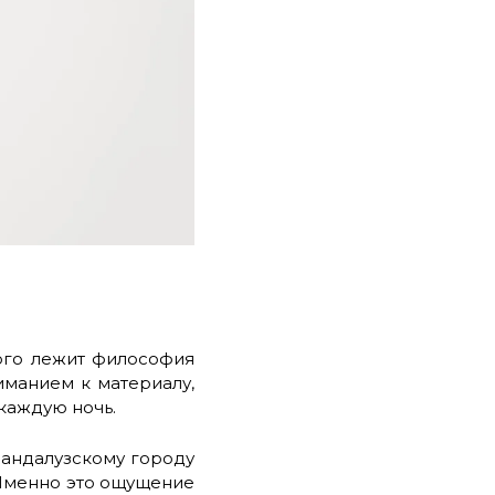
ого лежит философия
иманием к материалу,
каждую ночь.
 андалузскому городу
 Именно это ощущение