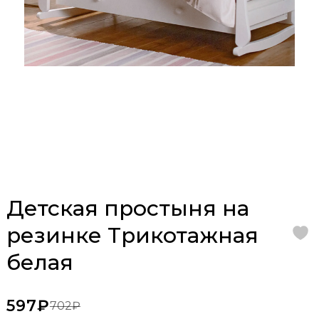
Детская простыня на
резинке Трикотажная
белая
597₽
702₽