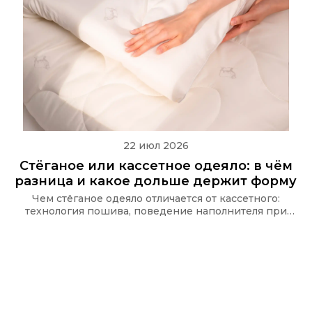
22 июл 2026
Стёганое или кассетное одеяло: в чём
разница и какое дольше держит форму
Чем стёганое одеяло отличается от кассетного:
технология пошива, поведение наполнителя при
стирке и какую стёжку используют в одеялах Ecotex
и CASAROSA, чтобы наполнитель не сбивался.