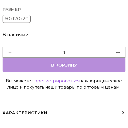
РАЗМЕР
60х120х20
В наличии
В КОРЗИНУ
Вы можете
зарегистрироваться
как юридическое
лицо и покупать наши товары по оптовым ценам.
ХАРАКТЕРИСТИКИ
Рекомендуется для матрасов высотой до 20 см
Простыни на резинке трикотажные