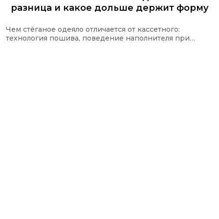
разница и какое дольше держит форму
Чем стёганое одеяло отличается от кассетного:
технология пошива, поведение наполнителя при
стирке и какую стёжку используют в одеялах Ecotex и
CASAROSA, чтобы наполнитель не сбивался.