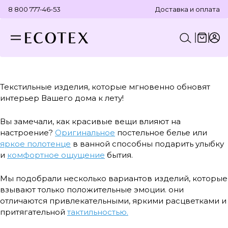
8 800 777-46-53
Доставка и оплата
КОНСТРУКТОР КОМПЛЕКТА
ПОСТЕЛЬНОЕ БЕЛЬЕ
ОТДЕЛЬНЫЕ ПРЕДМЕТЫ
ТЕКСТИЛЬ ДЛЯ ВАННОЙ
Текстильные изделия, которые мгновенно обновят
интерьер Вашего дома к лету!
Вы замечали, как красивые вещи влияют на
настроение?
Оригинальное
постельное белье или
яркое полотенце
в ванной способны подарить улыбку
и
комфортное ощущение
бытия.
Мы подобрали несколько вариантов изделий, которые
взывают только положительные эмоции. они
отличаются привлекательными, яркими расцветками и
притягательной
тактильностью.