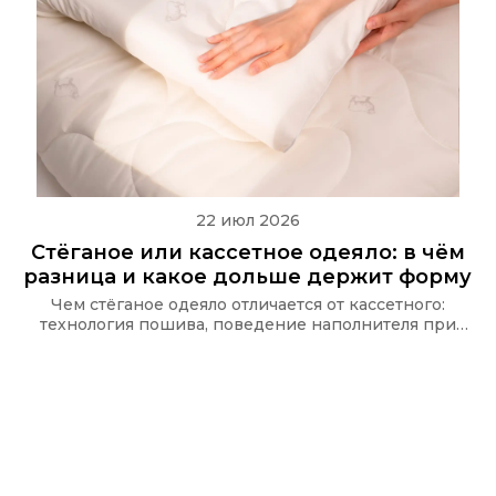
22 июл 2026
Стёганое или кассетное одеяло: в чём
разница и какое дольше держит форму
Чем стёганое одеяло отличается от кассетного:
технология пошива, поведение наполнителя при
стирке и какую стёжку используют в одеялах Ecotex
и CASAROSA, чтобы наполнитель не сбивался.