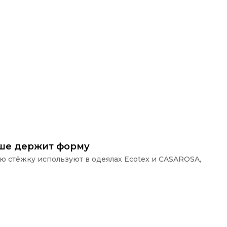
ьше держит форму
ую стёжку используют в одеялах Ecotex и CASAROSA,
П