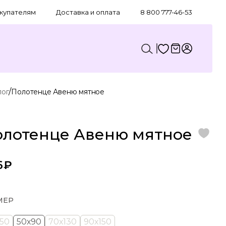
купателям
Доставка и оплата
8 800 777-46-53
/
лог
Полотенце Авеню мятное
олотенце Авеню мятное
6₽
МЕР
50
50х90
70х130
90х150