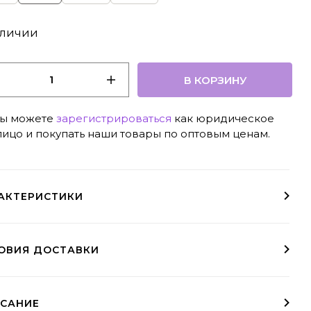
аличии
В КОРЗИНУ
ы можете
зарегистрироваться
как юридическое
лицо и покупать наши товары по оптовым ценам.
АКТЕРИСТИКИ
ОВИЯ ДОСТАВКИ
а курьером
 выдачи
 доставки
Условия доставки в регионы доступны при оформлении заказа
заказы свыше 10000₽ - бесплатно (МСК и СПб)
пвз необходимо выбрать при оформлении заказа
Курьер, СДЭК, ЯндексДоставка, Почта Росии
САНИЕ