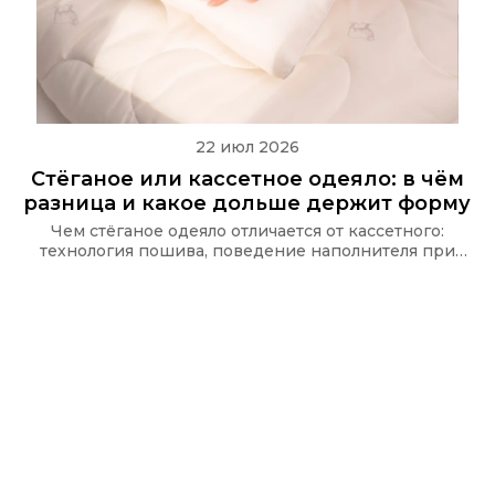
22 июл 2026
Стёганое или кассетное одеяло: в чём
разница и какое дольше держит форму
Чем стёганое одеяло отличается от кассетного:
технология пошива, поведение наполнителя при
стирке и какую стёжку используют в одеялах Ecotex
и CASAROSA, чтобы наполнитель не сбивался.