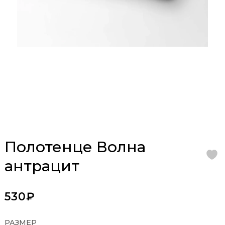
Полотенце Волна
антрацит
530₽
РАЗМЕР