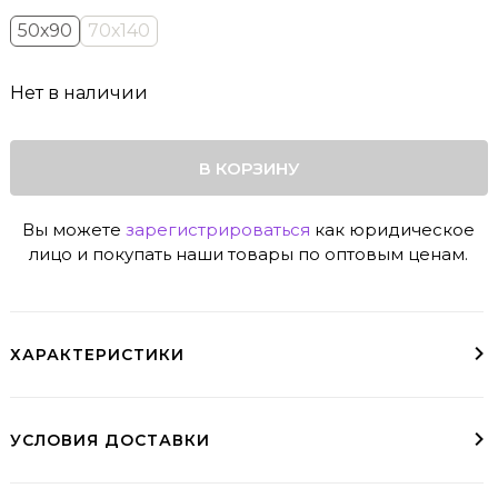
50х90
70х140
Нет в наличии
В КОРЗИНУ
Вы можете
зарегистрироваться
как юридическое
лицо и покупать наши товары по оптовым ценам.
ХАРАКТЕРИСТИКИ
УСЛОВИЯ ДОСТАВКИ
Доставка курьером
До пункта выдачи
Варианты доставки
Условия доставки в регионы доступны при оформлении заказа
заказы свыше 10000₽ - бесплатно (МСК и СПб)
пвз необходимо выбрать при оформлении заказа
Курьер, СДЭК, ЯндексДоставка, Почта Росии