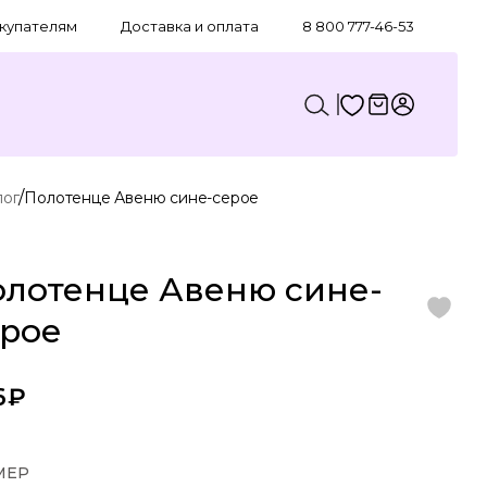
купателям
Доставка и оплата
8 800 777-46-53
/
лог
Полотенце Авеню сине-серое
лотенце Авеню сине-
ерое
6₽
МЕР