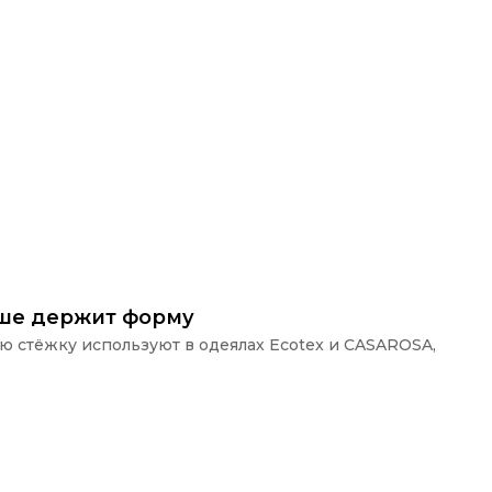
ьше держит форму
ую стёжку используют в одеялах Ecotex и CASAROSA,
П