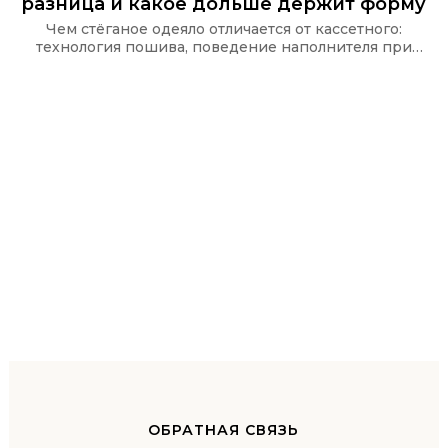
разница и какое дольше держит форму
Чем стёганое одеяло отличается от кассетного:
технология пошива, поведение наполнителя при
стирке и какую стёжку используют в одеялах Ecotex
и CASAROSA, чтобы наполнитель не сбивался.
ОБРАТНАЯ СВЯЗЬ