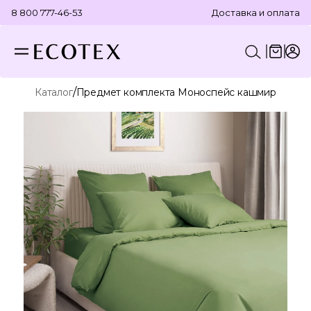
8 800 777-46-53
Доставка и оплата
/
Каталог
Предмет комплекта Моноспейс кашмир
КОНСТРУКТОР КОМПЛЕКТА
ПОСТЕЛЬНОЕ БЕЛЬЕ
ОТДЕЛЬНЫЕ ПРЕДМЕТЫ
ТЕКСТИЛЬ ДЛЯ ВАННОЙ