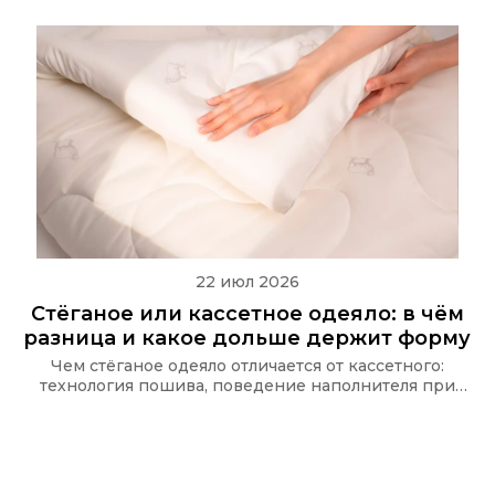
22 июл 2026
Стёганое или кассетное одеяло: в чём
разница и какое дольше держит форму
Чем стёганое одеяло отличается от кассетного:
технология пошива, поведение наполнителя при
стирке и какую стёжку используют в одеялах Ecotex
и CASAROSA, чтобы наполнитель не сбивался.